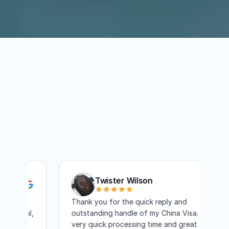
Twister Wilson
Thank you for the quick reply and
I
nal,
outstanding handle of my China Visa. A
e
very quick processing time and great
m