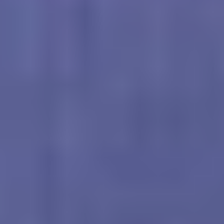
Comenzar mi solicitud
Flying soon? See your submit-by date →
Llame al (708) 360-7277