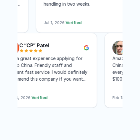
ok
handling in two weeks.
g
use
t
P
Jul 1, 2026
·
Verified
J
e
e
C “CP” Patel
Truly a great experience applying for
Amazin
Visa to China. Friendly staff and
China 
excellent fast service. I would definitely
everyt
recommend this company if you want
$1000 
stress free and fast visa process.
All th
picked
Apr 23, 2026
·
Verified
Feb 18
everyt
answer
my mo
birth.