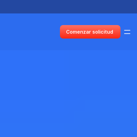
Presentamos en los Consulados Chinos — Chicago · LA ·
Comenzar solicitud
Visas
PRODUCTO
Diseño
Contenido
Publicar
Nuevo o primer pas