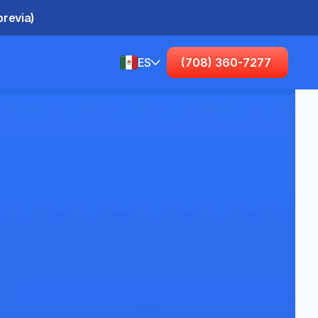
previa)
ES
(708) 360-7277
Spanish (United States)