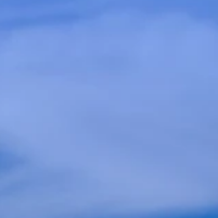
Llámenos al (708) 360 7277
Programa tu cita ahora