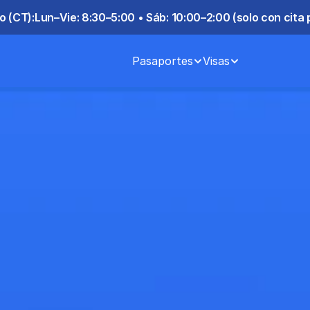
o (CT):
Lun–Vie: 8:30–5:00 • Sáb: 10:00–2:00 (solo con cita 
Pasaportes
Visas