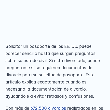
Renovación de Pas
documentos originales, asegúrese de la 
Pasaporte para Niñ
Pasaporte para men
consistencia del nombre y complete el 
Pasaporte perdido,
Formulario DS-82 o DS-11. Solicite sin 
Segundo pasaporte
Cambio de Nombre 
problemas haciendo clic aquí.
Share on
Solicitar un pasaporte de los EE. UU. puede 
parecer sencillo hasta que surgen preguntas 
sobre su estado civil. Si está divorciado, puede 
COMMUNITY
preguntarse si se requieren documentos de 
divorcio para su solicitud de pasaporte. Este 
Join
artículo explica exactamente cuándo es 
Events
necesaria la documentación de divorcio, 
ayudándole a evitar retrasos y confusiones. 
Experts
Con más de 
672,500 divorcios
 registrados en los 