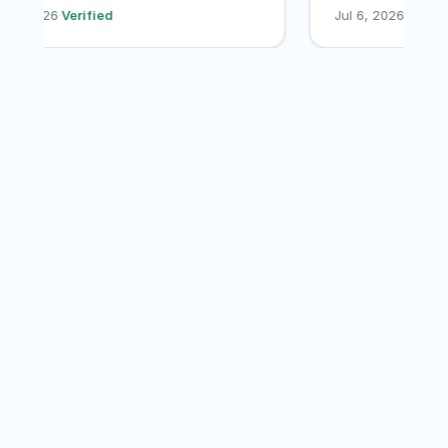
Jul 7, 2026
·
Verified
Jul 6, 2026
·
V