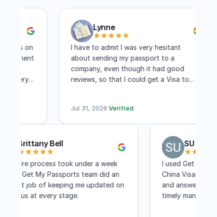
Lynne
ts on
I have to admit I was very hesitant
ntment
about sending my passport to a
company, even though it had good
very
reviews, so that I could get a Visa to
another country. I have to say I am
 days
absolutely pleased with this company!
Jul 31, 2026
·
Verified
Within two weeks I had my visa and that
includes mailing time. I received constant
updates as to the status of my
Brittany Bell
SU 
application. I know a lot of people
complain about the cost, but for me,
The entire process took under a week
I used Get 
the convenience of not having to travel
and the Get My Passports team did an
China Visa.
to Washington DC for a few few days
excellent job of keeping me updated on
and answered
was worth every penny! I would not
the status at every stage.
timely mann
even hesitate to recommend GET MY
less than a 
PASSPORTS
their servic