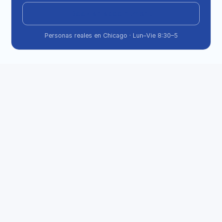
Book an appointment
Personas reales en Chicago · Lun–Vie 8:30–5
¿Siempre necesito presentar los 
documentos de divorcio para una 
solicitud de pasaporte 
estadounidense?