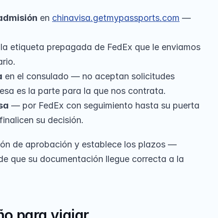
 admisión
 en 
chinavisa.getmypassports.com
 — 
 la etiqueta prepagada de FedEx que le enviamos 
rio.
a
 en el consulado — no aceptan solicitudes 
esa es la parte para la que nos contrata.
sa
 — por FedEx con seguimiento hasta su puerta 
inalicen su decisión.
ión de aprobación y establece los plazos — 
e que su documentación llegue correcta a la 
o para viajar