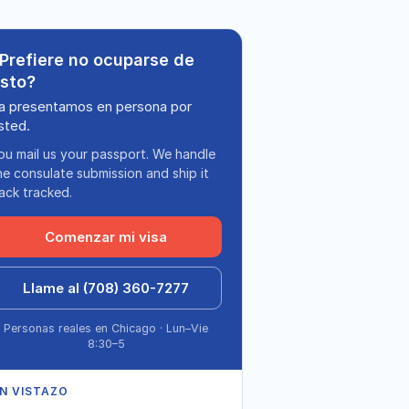
Prefiere no ocuparse de
sto?
a presentamos en persona por
sted.
ou mail us your passport. We handle
he consulate submission and ship it
ack tracked.
Comenzar mi visa
Llame al (708) 360-7277
Personas reales en Chicago · Lun–Vie
8:30–5
N VISTAZO