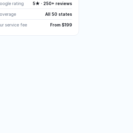
oogle rating
5★ · 250+ reviews
overage
All 50 states
ur service fee
From $199