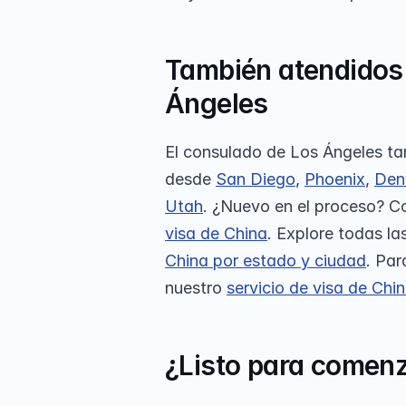
También atendidos 
Ángeles
El consulado de Los Ángeles tam
desde 
San Diego
, 
Phoenix
, 
Den
Utah
. ¿Nuevo en el proceso? C
visa de China
. Explore todas la
China por estado y ciudad
. Par
nuestro 
servicio de visa de Chi
¿Listo para comenz