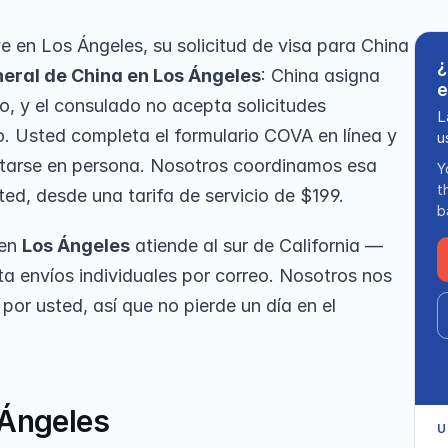
ve en Los Ángeles, su solicitud de visa para China 
¿
eral de China en Los Ángeles
: China asigna 
e
o, y el consulado no acepta solicitudes 
L
o. Usted completa el formulario COVA en línea y 
u
tarse en persona. Nosotros coordinamos esa 
Y
t
ed, desde una tarifa de servicio de $199.
b
en 
Los Ángeles
 atiende al sur de California — 
ta envíos individuales por correo. Nosotros nos 
or usted, así que no pierde un día en el 
 Ángeles
U