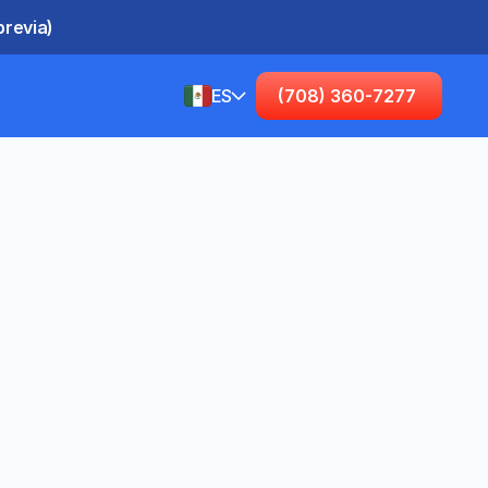
previa)
ES
(708) 360-7277
Spanish (United States)