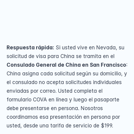
Renovación de Pas
consulado de San Francisco, sin necesidad de 
Pasaporte para Niñ
Pasaporte para men
viajar. Nosotros presentamos su solicitud por 
Pasaporte perdido,
correo. Desde $199.
Segundo pasaporte
Cambio de Nombre 
Share on
Respuesta rápida:
 Si usted vive en Nevada, su 
solicitud de visa para China se tramita en el 
Consulado General de China en San Francisco
: 
China asigna cada solicitud según su domicilio, y 
COMMUNITY
el consulado no acepta solicitudes individuales 
enviadas por correo. Usted completa el 
Join
formulario COVA en línea y luego el pasaporte 
debe presentarse en persona. Nosotros 
Events
coordinamos esa presentación en persona por 
Experts
usted, desde una tarifa de servicio de $199.