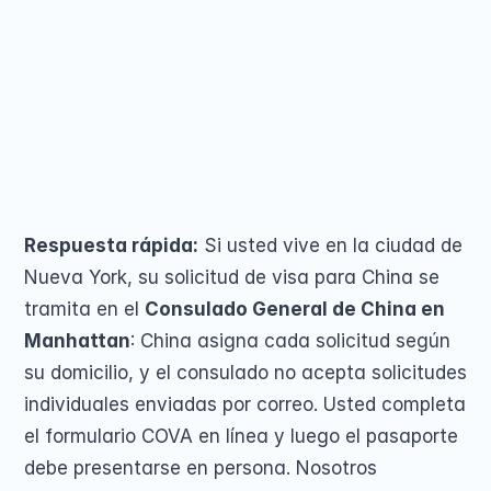
Los residentes de la ciudad de Nueva York 
Renovación de Pas
solicitan su visa para China a través del 
Pasaporte para Niñ
Pasaporte para men
Consulado de China en Nueva York. La 
Pasaporte perdido,
Segundo pasaporte
presentamos en persona por usted, sin que 
Cambio de Nombre 
tenga que viajar. Desde $199, 5★ (259 
reseñas).
Share on
Respuesta rápida:
 Si usted vive en la ciudad de 
Nueva York, su solicitud de visa para China se 
COMMUNITY
tramita en el 
Consulado General de China en 
Join
Manhattan
: China asigna cada solicitud según 
su domicilio, y el consulado no acepta solicitudes 
Events
individuales enviadas por correo. Usted completa 
el formulario COVA en línea y luego el pasaporte 
Experts
debe presentarse en persona. Nosotros 