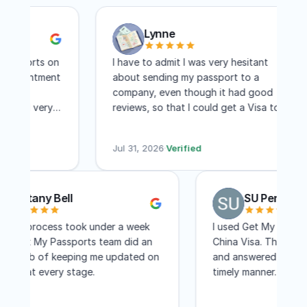
Lynne
sports on
I have to admit I was very hesitant
pointment
about sending my passport to a
ere
company, even though it had good
and very
reviews, so that I could get a Visa to
 I
another country. I have to say I am
hree days
absolutely pleased with this company!
Jul 31, 2026
·
Verified
Within two weeks I had my visa and that
includes mailing time. I received constant
updates as to the status of my
Brittany Bell
SU Pen
application. I know a lot of people
complain about the cost, but for me,
he entire process took under a week
I used Get My Pa
the convenience of not having to travel
and the Get My Passports team did an
China Visa. They
to Washington DC for a few few days
xcellent job of keeping me updated on
and answered all
was worth every penny! I would not
he status at every stage.
timely manner. 
even hesitate to recommend GET MY
less than a month
PASSPORTS
their services ag