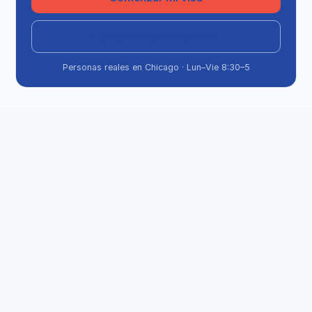
Llame al (708) 360-7277
Personas reales en Chicago · Lun–Vie 8:30–5
Hay un consulado de China en Nueva 
York: ¿no puedo ir yo mismo?