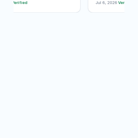
ul 7, 2026
·
Verified
Jul 6, 2026
·
Verif